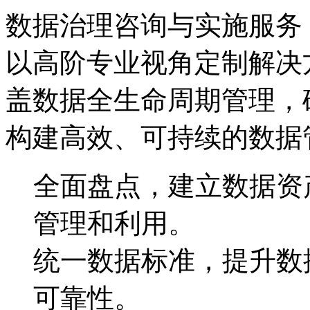
数据治理咨询与实施服务
以高阶专业视角定制解决方案
盖数据全生命周期管理，
构建高效、可持续的数据
全面盘点，建立数据
管理和利用。
统一数据标准，提升
可靠性。