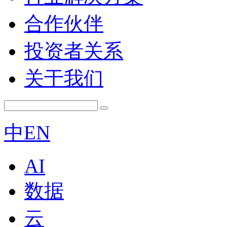
合作伙伴
投资者关系
关于我们
中
EN
AI
数据
云