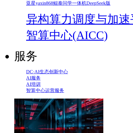
亚星yaxin868鲲泰问学一体机DeepSeek版
异构算力调度与加速
智算中心(AICC)
服务
DC·AI生态创新中心
AI服务
AI培训
智算中心运营服务