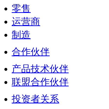
零售
运营商
制造
合作伙伴
产品技术伙伴
联盟合作伙伴
投资者关系