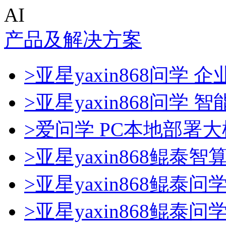
AI
产品及解决方案
>亚星yaxin868问学 企
>亚星yaxin868问学
>爱问学 PC本地部署
>亚星yaxin868鲲泰
>亚星yaxin868鲲泰
>亚星yaxin868鲲泰问学