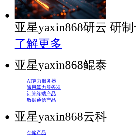
亚星yaxin868研云
了解更多
亚星yaxin868鲲泰
AI算力服务器
通用算力服务器
计算终端产品
数据通信产品
亚星yaxin868云科
存储产品