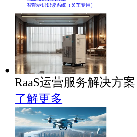
智能标识识读系统（叉车专用）
RaaS运营服务解决方案
了解更多