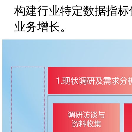
构建行业特定数据指标体
业务增长。