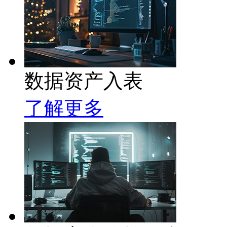
数据资产入表
了解更多