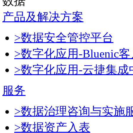
数据
产品及解决方案
>数据安全管控平台
>数字化应用-Blueni
>数字化应用-云捷集成
服务
>数据治理咨询与实施
>数据资产入表