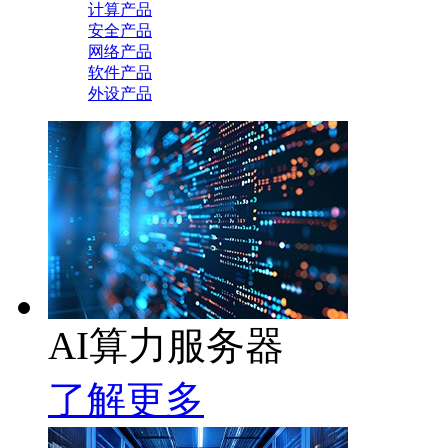
计算产品
安全产品
网络产品
软件产品
外设产品
AI算力服务器
了解更多