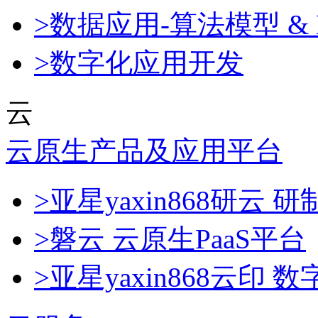
>数据应用-算法模型 & 
>数字化应用开发
云
云原生产品及应用平台
>亚星yaxin868研
>磐云 云原生PaaS平台
>亚星yaxin868云印