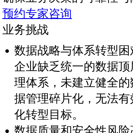
预约专家咨询
业务挑战
数据战略与体系转型困
企业缺乏统一的数据顶
理体系，未建立健全
据管理碎片化，无
化转型目标。
数据质量和安全性风险